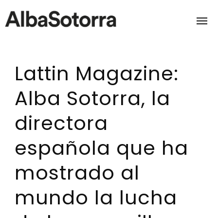
Lattin Magazine:
Home
Alba Sotorra, la
Films & Projects
directora
Services
española que ha
Transmedia
mostrado al
About us
mundo la lucha
Impact
Contact