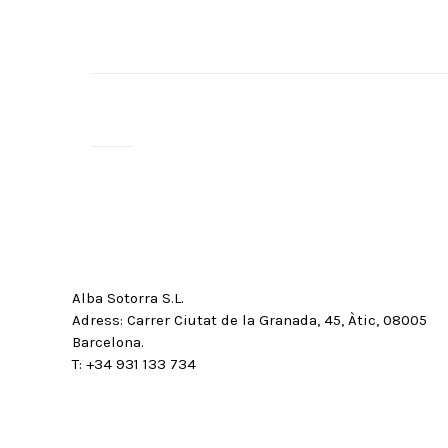
Alba Sotorra S.L.
Adress: Carrer Ciutat de la Granada, 45, Àtic, 08005
Barcelona.
T: +34 931 133 734