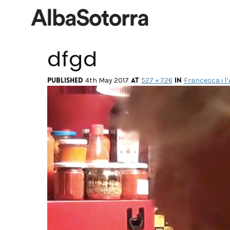
dfgd
Published
at
in
4th May 2017
527 × 726
Francesca i l