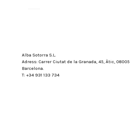
Alba Sotorra S.L.
Adress: Carrer Ciutat de la Granada, 45, Àtic, 08005
Barcelona.
T: +34 931 133 734