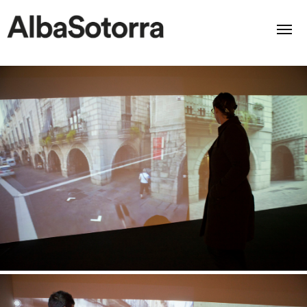
Home
Films & Projects
Services
Transmedia
About us
Impact
Contact