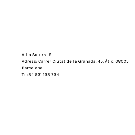
Alba Sotorra S.L.
Adress: Carrer Ciutat de la Granada, 45, Àtic, 08005
Barcelona.
T: +34 931 133 734