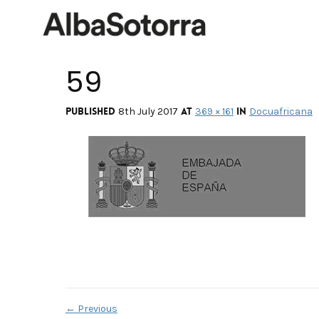
59
Published
at
in
8th July 2017
369 × 161
Docuafricana
←
Previous